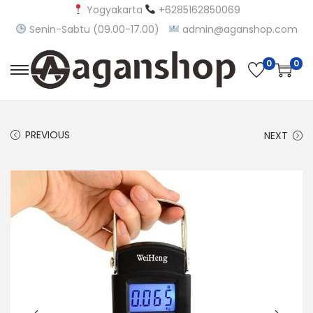
Yogyakarta
+6285162850069
Senin-Sabtu (09.00-17.00)
admin@aganshop.com
0
0
S
S
k
k
i
i
PREVIOUS
NEXT
p
p
t
t
o
o
n
c
a
o
v
n
i
t
g
e
a
n