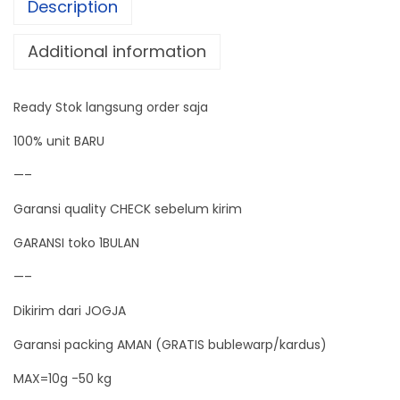
Description
n
g
Additional information
D
i
Ready Stok langsung order saja
g
i
100% unit BARU
t
—–
a
Garansi quality CHECK sebelum kirim
l
P
GARANSI toko 1BULAN
o
—–
r
Dikirim dari JOGJA
t
a
Garansi packing AMAN (GRATIS bublewarp/kardus)
b
MAX=10g -50 kg
e