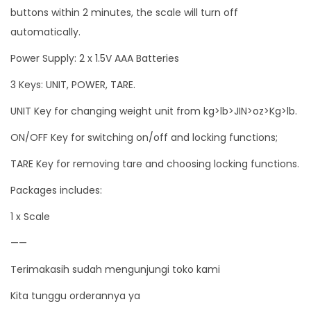
buttons within 2 minutes, the scale will turn off
automatically.
Power Supply: 2 x 1.5V AAA Batteries
3 Keys: UNIT, POWER, TARE.
UNIT Key for changing weight unit from kg>lb>JIN>oz>Kg>lb.
ON/OFF Key for switching on/off and locking functions;
TARE Key for removing tare and choosing locking functions.
Packages includes:
1 x Scale
——
Terimakasih sudah mengunjungi toko kami
Kita tunggu orderannya ya