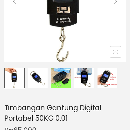
t
t
i
o
n
Timbangan Gantung Digital
Portabel 50KG 0.01