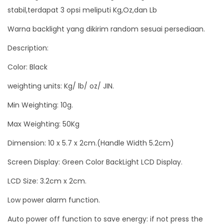
y
stabil,terdapat 3 opsi meliputi Kg,Oz,dan Lb
Warna backlight yang dikirim random sesuai persediaan.
Description:
Color: Black
weighting units: Kg/ lb/ oz/ JIN.
Min Weighting: 10g.
Max Weighting: 50Kg
Dimension: 10 x 5.7 x 2cm.(Handle Width 5.2cm)
Screen Display: Green Color BackLight LCD Display.
LCD Size: 3.2cm x 2cm.
Low power alarm function.
Auto power off function to save energy: if not press the