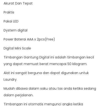
Akurat Dan Tepat
l
5
Praktis
0
Pakai LED
K
Dystem digital
G
0
Power Baterai AAA x 2pcs(Free)
.
Digital Mini Scale
0
1
Timbangan Gantung Digital ini adalah timbangan kecil
q
yang dapat memuat berat mencapai 50 kilogram.
u
Alat ini sangat berguna dan dapat digunakan untuk
a
Laundry.
n
Mudah dibawa dalam saku atau tas anda ketika sedang
t
dalam perjalanan.
i
t
Timbangan ini otomatis mengunci angka ketika